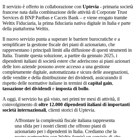
Il servizio è offerto in collaborazione con
Uptevia
- primaria società
francese nata dalla combinazione delle attività di Corporate Trust
Services di BNP Paribas e Caceis Bank – e viene erogato tramite
Weltix Fiduciaria, la prima fiduciaria nativa digitale in Italia e parte
della piattaforma Weltix.
Il nuovo servizio punta a superare le barriere burocratiche e a
semplificare la gestione fiscale dei piani di azionariato, che
rappresentano i principali limiti alla diffusione di questi strumenti in
Italia. Tramite questa soluzione, a partire da gennaio 2025, i
dipendenti italiani di società estere che aderiscono ai piani azionari
delle loro aziende possono avere accesso a una gestione
completamente digitale, automatizzata e sicura delle assegnazioni,
delle vendite e della distribuzione dei dividendi, assicurando il
rispetto delle normative italiane in termini di
capital gain
,
tassazione dei dividendi
e
imposta di bollo
.
A oggi, il servizio ha già visto, nei primi tre mesi di attività, il
coinvolgimento di
oltre 12.000 dipendenti italiani di importanti
società internazionali
, clienti storici di Uptevia.
Affrontare la complessità fiscale italiana rappresenta
una sfida per i nostri clienti che offrono piani di
azionariato per i dipendenti in Italia. Crediamo che la
nostra partnership con Weltix fornirà un servizio di alto