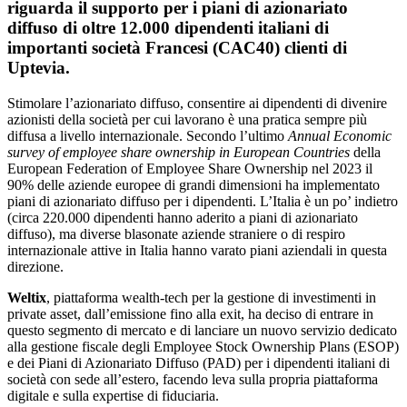
riguarda il supporto per i piani di azionariato
diffuso di oltre 12.000 dipendenti italiani di
importanti società Francesi (CAC40) clienti di
Uptevia.
Stimolare l’azionariato diffuso, consentire ai dipendenti di divenire
azionisti della società per cui lavorano è una pratica sempre più
diffusa a livello internazionale. Secondo l’ultimo
Annual Economic
survey of employee share ownership in European Countries
della
European Federation of Employee Share Ownership nel 2023 il
90% delle aziende europee di grandi dimensioni ha implementato
piani di azionariato diffuso per i dipendenti. L’Italia è un po’ indietro
(circa 220.000 dipendenti hanno aderito a piani di azionariato
diffuso), ma diverse blasonate aziende straniere o di respiro
internazionale attive in Italia hanno varato piani aziendali in questa
direzione.
Weltix
, piattaforma wealth-tech per la gestione di investimenti in
private asset, dall’emissione fino alla exit, ha deciso di entrare in
questo segmento di mercato e di lanciare un nuovo servizio dedicato
alla gestione fiscale degli Employee Stock Ownership Plans (ESOP)
e dei Piani di Azionariato Diffuso (PAD) per i dipendenti italiani di
società con sede all’estero, facendo leva sulla propria piattaforma
digitale e sulla expertise di fiduciaria.